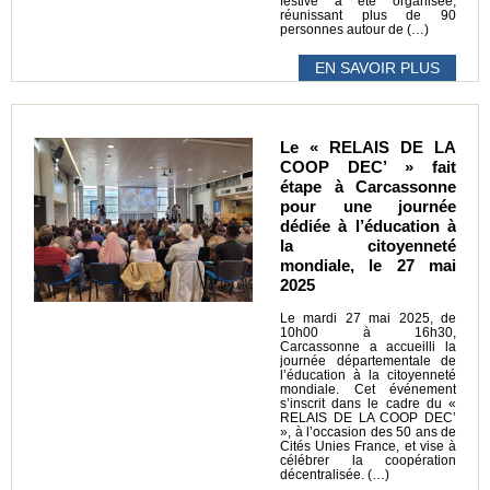
festive a été organisée,
réunissant plus de 90
personnes autour de (…)
EN SAVOIR PLUS
Le « RELAIS DE LA
COOP DEC’ » fait
étape à Carcassonne
pour une journée
dédiée à l’éducation à
la citoyenneté
mondiale, le 27 mai
2025
Le mardi 27 mai 2025, de
10h00 à 16h30,
Carcassonne a accueilli la
journée départementale de
l’éducation à la citoyenneté
mondiale. Cet événement
s’inscrit dans le cadre du «
RELAIS DE LA COOP DEC’
», à l’occasion des 50 ans de
Cités Unies France, et vise à
célébrer la coopération
décentralisée. (…)