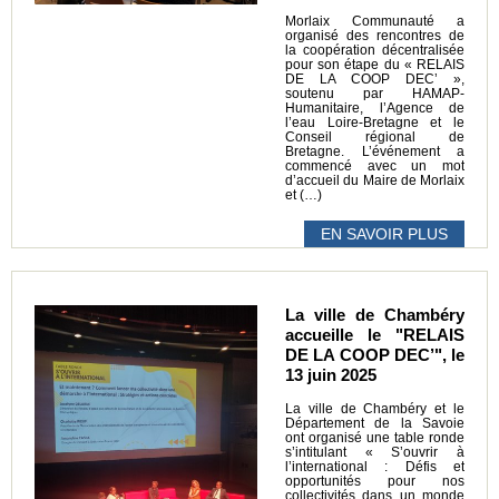
Morlaix Communauté a
organisé des rencontres de
la coopération décentralisée
pour son étape du « RELAIS
DE LA COOP DEC’ »,
soutenu par HAMAP-
Humanitaire, l’Agence de
l’eau Loire-Bretagne et le
Conseil régional de
Bretagne. L’événement a
commencé avec un mot
d’accueil du Maire de Morlaix
et (…)
EN SAVOIR PLUS
La ville de Chambéry
accueille le "RELAIS
DE LA COOP DEC’", le
13 juin 2025
La ville de Chambéry et le
Département de la Savoie
ont organisé une table ronde
s’intitulant « S’ouvrir à
l’international : Défis et
opportunités pour nos
collectivités dans un monde