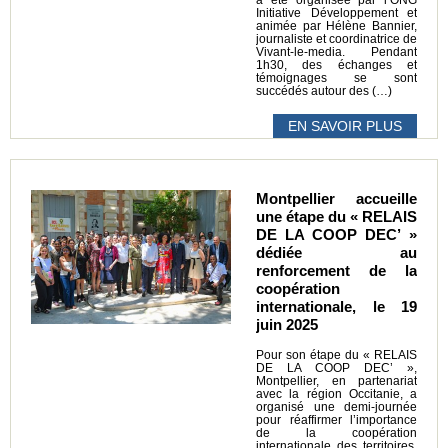
a été organisée par l’ONG
Initiative Développement et
animée par Hélène Bannier,
journaliste et coordinatrice de
Vivant-le-media. Pendant
1h30, des échanges et
témoignages se sont
succédés autour des (…)
EN SAVOIR PLUS
Montpellier accueille
une étape du « RELAIS
DE LA COOP DEC’ »
dédiée au
renforcement de la
coopération
internationale, le 19
juin 2025
Pour son étape du « RELAIS
DE LA COOP DEC’ »,
Montpellier, en partenariat
avec la région Occitanie, a
organisé une demi-journée
pour réaffirmer l’importance
de la coopération
internationale des territoires.