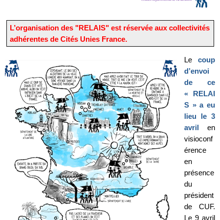
L’organisation des "RELAIS" est réservée aux collectivités
adhérentes de Cités Unies France.
Le
coup
d’envoi
de ce
« RELAI
S » a eu
lieu le 3
avril
en
visioconf
érence
en
présence
du
président
de CUF.
Le 9 avril