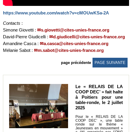
https://www.youtube.com/watch?v=cMOUwKSa-2A
Contacts
:
Simone Giovetti :
s.giovetti@cites-unies-france.org
David-Pierre Giudicelli :
d.giudicelli@cites-unies-france.org
Amandine Casca :
a.casca@cites-unies-france.org
Mélanie Sabot :
m.sabot@cites-unies-france.org
page précédente
PAGE SUIVANTE
Le « RELAIS DE LA
COOP DEC’ » fait halte
à Poitiers pour une
table-ronde, le 2 juillet
2025
Pour le « RELAIS DE LA
COOP DEC’ », une table
ronde sur le thème «
Jeunesses en mouvement »