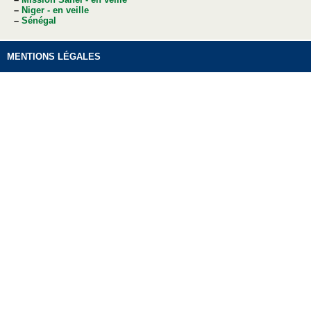
–
Niger - en veille
–
Sénégal
MENTIONS LÉGALES