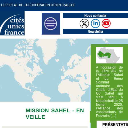
LE PORTAIL DE LA COOPÉRATION DÉCENTRALISÉE
Nous contacter
Newsletter
A l’occasion de
la 1ère AG de
l’Alliance Sahel
et du 6ème
Sommet
ordinaire des
Chefs d’Etat du
G5 Sahel qui
s’est tenu à
Nouakchott le 25
février 2020,
l’Alliance des
MISSION SAHEL - EN
Associations de
VEILLE
Pouvoirs (…)
PRÉSENTATI