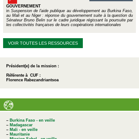
GOUVERNEMENT
in
Suspension de l'aide publique au développement au Burkina Faso,
au Mali et au Niger : réponse du gouvernement suite à la question du
Sénateur Bruno Belin sur le cadre juridique régissant la poursuite par
les collectivités françaises de leurs coopérations internationales
VOIR TOUTES LES RESSOURCES
Président(e) de la mission :
Référente à CUF :
Florence Rabezandriantsoa
–
Burkina Faso - en veille
–
Madagascar
–
Mali - en veille
–
Mauritanie
–
Mission Sahel - en veille